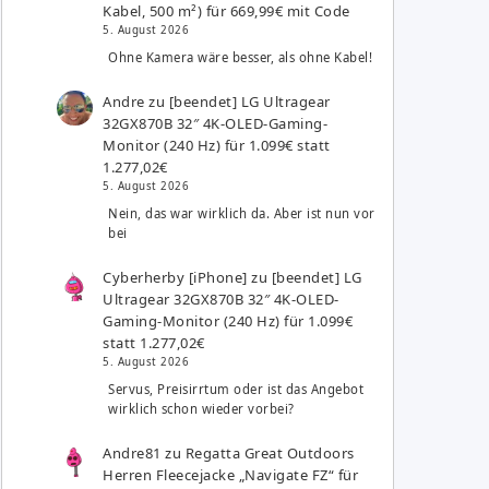
Kabel, 500 m²) für 669,99€ mit Code
5. August 2026
Ohne Kamera wäre besser, als ohne Kabel!
Andre
zu
[beendet] LG Ultragear
32GX870B 32″ 4K-OLED-Gaming-
Monitor (240 Hz) für 1.099€ statt
1.277,02€
5. August 2026
Nein, das war wirklich da. Aber ist nun vor
bei
Cyberherby [iPhone]
zu
[beendet] LG
Ultragear 32GX870B 32″ 4K-OLED-
Gaming-Monitor (240 Hz) für 1.099€
statt 1.277,02€
5. August 2026
Servus, Preisirrtum oder ist das Angebot
wirklich schon wieder vorbei?
Andre81
zu
Regatta Great Outdoors
Herren Fleecejacke „Navigate FZ“ für