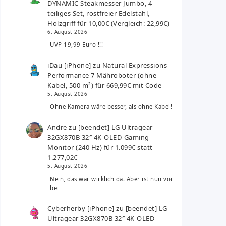
DYNAMIC Steakmesser Jumbo, 4-
teiliges Set, rostfreier Edelstahl,
Holzgriff für 10,00€ (Vergleich: 22,99€)
6. August 2026
UVP 19,99 Euro !!!
iDau [iPhone]
zu
Natural Expressions
Performance 7 Mähroboter (ohne
Kabel, 500 m²) für 669,99€ mit Code
5. August 2026
Ohne Kamera wäre besser, als ohne Kabel!
Andre
zu
[beendet] LG Ultragear
32GX870B 32″ 4K-OLED-Gaming-
Monitor (240 Hz) für 1.099€ statt
1.277,02€
5. August 2026
Nein, das war wirklich da. Aber ist nun vor
bei
Cyberherby [iPhone]
zu
[beendet] LG
Ultragear 32GX870B 32″ 4K-OLED-