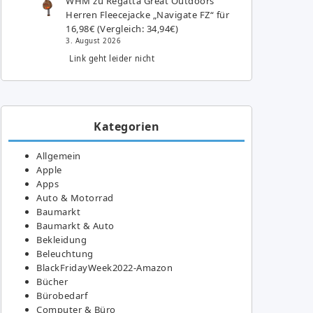
WHM
zu
Regatta Great Outdoors
Herren Fleecejacke „Navigate FZ“ für
16,98€ (Vergleich: 34,94€)
3. August 2026
Link geht leider nicht
Kategorien
Allgemein
Apple
Apps
Auto & Motorrad
Baumarkt
Baumarkt & Auto
Bekleidung
Beleuchtung
BlackFridayWeek2022-Amazon
Bücher
Bürobedarf
Computer & Büro