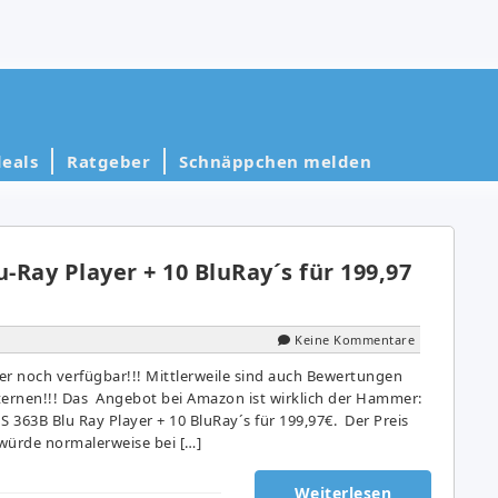
eals
Ratgeber
Schnäppchen melden
u-Ray Player + 10 BluRay´s für 199,97
Keine Kommentare
er noch verfügbar!!! Mittlerweile sind auch Bewertungen
ternen!!! Das Angebot bei Amazon ist wirklich der Hammer:
 363B Blu Ray Player + 10 BluRay´s für 199,97€. Der Preis
würde normalerweise bei […]
Weiterlesen