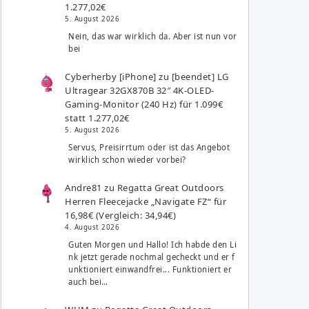
1.277,02€
5. August 2026
Nein, das war wirklich da. Aber ist nun vor
bei
Cyberherby [iPhone]
zu
[beendet] LG
Ultragear 32GX870B 32″ 4K-OLED-
Gaming-Monitor (240 Hz) für 1.099€
statt 1.277,02€
5. August 2026
Servus, Preisirrtum oder ist das Angebot
wirklich schon wieder vorbei?
Andre81
zu
Regatta Great Outdoors
Herren Fleecejacke „Navigate FZ“ für
16,98€ (Vergleich: 34,94€)
4. August 2026
Guten Morgen und Hallo! Ich habde den Li
nk jetzt gerade nochmal gecheckt und er f
unktioniert einwandfrei... Funktioniert er
auch bei…