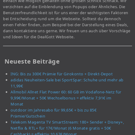
einfach wie möglich gehalten ohne großen Schnick Schnack. Wir
verzichten auf die Einblendung von Popups oder Ähnliches. Die
Benutzerfreundlichkeit ist für uns einer der wichtigsten Faktoren
bei Entscheidung rund um die Webseite. Solltest du dennoch
einen Fehler finden, zum Beispiel bei der Darstellung eines Deals,
dann kontaktiere uns gerne. Wir freuen uns auch über Vorschläge
und Ideen für die DealGott Webseite.
Neueste Beiträge
ING: Bis zu 300€ Prämie für Girokonto + Direkt-Depot
adidas Neuheiten-Sale bei SportSpar: Schuhe und mehr ab
11,99€
Allmobil Allnet Flat Power 60: 60 GB im Vodafone-Netz für
9,99€/Monat + 50€ Wechselbonus = effektiv 7,91€ im
Monat
outdoor im Jahresabo für 99,65€ + bis zu 85€
Prämie/Gutschein
Telekom Magenta TV SmartStream: 180+ Sender + Disney+,
Netflix & RTL+ für 17€/Monat (6 Monate gratis + 50€
Cashback) = effektiv 10,67€/Monat