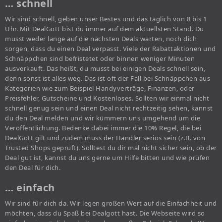
… schnell
Wir sind schnell, geben unser Bestes und das täglich von 8 bis 1
Uhr. Mit DealGott bist du immer auf dem aktuellsten Stand. Du
musst weder lange auf die nächsten Deals warten, noch dich
sorgen, dass du einen Deal verpasst. Viele der Rabattaktionen und
Schnäppchen sind befristetet oder binnen weniger Minuten
ausverkauft. Das heißt, du musst bei einigen Deals schnell sein,
denn sonst ist alles weg. Das ist oft der Fall bei Schnäppchen aus
Kategorien wie zum Beispiel Handyverträge, Finanzen, oder
Preisfehler, Gutscheine und Kostenloses. Sollten wir einmal nicht
schnell genug sein und einen Deal nicht rechtzeitig sehen, kannst
du den Deal melden und wir kümmern uns umgehend um die
Veröffentlichung. Bedenke dabei immer die 10% Regel, die bei
DealGott gilt und zudem muss der Händler seriös sein (z.B. von
Trusted Shops geprüft). Solltest du dir mal nicht sicher sein, ob der
Deal gut ist, kannst du uns gerne um Hilfe bitten und wie prüfen
den Deal für dich.
… einfach
Wir sind für dich da. Wir legen großen Wert auf die Einfachheit und
möchten, dass du Spaß bei Dealgott hast. Die Webseite wird so