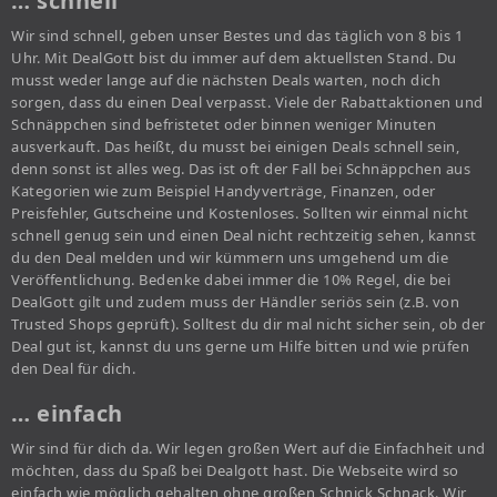
… schnell
Wir sind schnell, geben unser Bestes und das täglich von 8 bis 1
Uhr. Mit DealGott bist du immer auf dem aktuellsten Stand. Du
musst weder lange auf die nächsten Deals warten, noch dich
sorgen, dass du einen Deal verpasst. Viele der Rabattaktionen und
Schnäppchen sind befristetet oder binnen weniger Minuten
ausverkauft. Das heißt, du musst bei einigen Deals schnell sein,
denn sonst ist alles weg. Das ist oft der Fall bei Schnäppchen aus
Kategorien wie zum Beispiel Handyverträge, Finanzen, oder
Preisfehler, Gutscheine und Kostenloses. Sollten wir einmal nicht
schnell genug sein und einen Deal nicht rechtzeitig sehen, kannst
du den Deal melden und wir kümmern uns umgehend um die
Veröffentlichung. Bedenke dabei immer die 10% Regel, die bei
DealGott gilt und zudem muss der Händler seriös sein (z.B. von
Trusted Shops geprüft). Solltest du dir mal nicht sicher sein, ob der
Deal gut ist, kannst du uns gerne um Hilfe bitten und wie prüfen
den Deal für dich.
… einfach
Wir sind für dich da. Wir legen großen Wert auf die Einfachheit und
möchten, dass du Spaß bei Dealgott hast. Die Webseite wird so
einfach wie möglich gehalten ohne großen Schnick Schnack. Wir