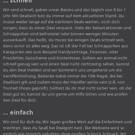
… schnell
Wir sind schnell, geben unser Bestes und das täglich von 8 bis 1
Uhr. Mit DealGott bist du immer auf dem aktuellsten Stand. Du
musst weder lange auf die nächsten Deals warten, noch dich
sorgen, dass du einen Deal verpasst. Viele der Rabattaktionen und
Schnäppchen sind befristetet oder binnen weniger Minuten
ausverkauft. Das heißt, du musst bei einigen Deals schnell sein,
denn sonst ist alles weg. Das ist oft der Fall bei Schnäppchen aus
Kategorien wie zum Beispiel Handyverträge, Finanzen, oder
Preisfehler, Gutscheine und Kostenloses. Sollten wir einmal nicht
schnell genug sein und einen Deal nicht rechtzeitig sehen, kannst
du den Deal melden und wir kümmern uns umgehend um die
Veröffentlichung. Bedenke dabei immer die 10% Regel, die bei
DealGott gilt und zudem muss der Händler seriös sein (z.B. von
Trusted Shops geprüft). Solltest du dir mal nicht sicher sein, ob der
Deal gut ist, kannst du uns gerne um Hilfe bitten und wie prüfen
den Deal für dich.
… einfach
Wir sind für dich da. Wir legen großen Wert auf die Einfachheit und
möchten, dass du Spaß bei Dealgott hast. Die Webseite wird so
einfach wie möglich gehalten ohne großen Schnick Schnack. Wir