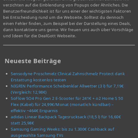
verzichten auf die Einblendung von Popups oder Ähnliches. Die
Benutzerfreundlichkeit ist für uns einer der wichtigsten Faktoren
bei Entscheidung rund um die Webseite. Solltest du dennoch
einen Fehler finden, zum Beispiel bei der Darstellung eines Deals,
dann kontaktiere uns gerne. Wir freuen uns auch über Vorschläge
und Ideen für die DealGott Webseite.
Neueste Beiträge
Sensodyne Proschmelz Clinical Zahnschmelz Protect dank
Erstattung kostenlos testen
NIGRIN Performance Scheibenklar Allwetter (3 l) für 7,19€
(Vergleich: 12,98€)
SoFlow SO4 Pro Gen 2 E-Scooter für 241€ + o2 Home S 50
Flex (Kabel) für 24,99€/Monat (monatlich kündbar) –
effektiv ~464€ Ersparnis
adidas Linear Backpack Tagesrucksack (18,5 l) für 16,60€
statt 25,98€
Samsung Gaming Weeks: bis zu 1.300€ Cashback auf
ausgewählte Samsung-TVs