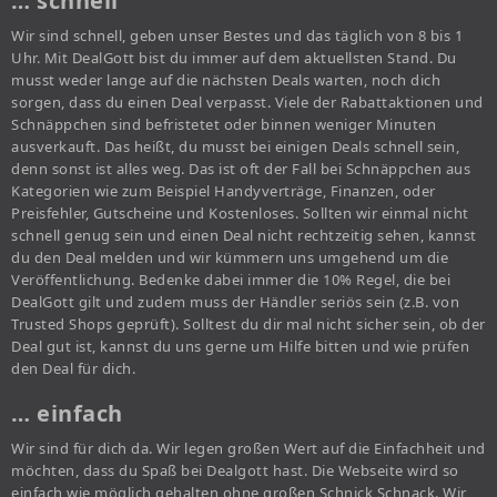
… schnell
Wir sind schnell, geben unser Bestes und das täglich von 8 bis 1
Uhr. Mit DealGott bist du immer auf dem aktuellsten Stand. Du
musst weder lange auf die nächsten Deals warten, noch dich
sorgen, dass du einen Deal verpasst. Viele der Rabattaktionen und
Schnäppchen sind befristetet oder binnen weniger Minuten
ausverkauft. Das heißt, du musst bei einigen Deals schnell sein,
denn sonst ist alles weg. Das ist oft der Fall bei Schnäppchen aus
Kategorien wie zum Beispiel Handyverträge, Finanzen, oder
Preisfehler, Gutscheine und Kostenloses. Sollten wir einmal nicht
schnell genug sein und einen Deal nicht rechtzeitig sehen, kannst
du den Deal melden und wir kümmern uns umgehend um die
Veröffentlichung. Bedenke dabei immer die 10% Regel, die bei
DealGott gilt und zudem muss der Händler seriös sein (z.B. von
Trusted Shops geprüft). Solltest du dir mal nicht sicher sein, ob der
Deal gut ist, kannst du uns gerne um Hilfe bitten und wie prüfen
den Deal für dich.
… einfach
Wir sind für dich da. Wir legen großen Wert auf die Einfachheit und
möchten, dass du Spaß bei Dealgott hast. Die Webseite wird so
einfach wie möglich gehalten ohne großen Schnick Schnack. Wir