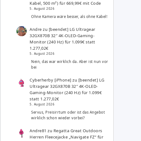
Kabel, 500 m²) für 669,99€ mit Code
5. August 2026
Ohne Kamera wäre besser, als ohne Kabel!
Andre
zu
[beendet] LG Ultragear
32GX870B 32″ 4K-OLED-Gaming-
Monitor (240 Hz) für 1.099€ statt
1.277,02€
5. August 2026
Nein, das war wirklich da. Aber ist nun vor
bei
Cyberherby [iPhone]
zu
[beendet] LG
Ultragear 32GX870B 32″ 4K-OLED-
Gaming-Monitor (240 Hz) für 1.099€
statt 1.277,02€
5. August 2026
Servus, Preisirrtum oder ist das Angebot
wirklich schon wieder vorbei?
Andre81
zu
Regatta Great Outdoors
Herren Fleecejacke „Navigate FZ“ für