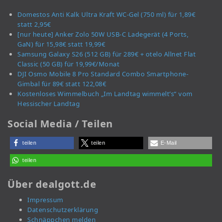
Domestos Anti Kalk Ultra Kraft WC-Gel (750 ml) für 1,89€
statt 2,95€
[nur heute] Anker Zolo 50W USB-C Ladegerät (4 Ports,
GaN) für 15,98€ statt 19,99€
Samsung Galaxy S26 (512 GB) für 289€ + otelo Allnet Flat
Classic (50 GB) für 19,99€/Monat
DJI Osmo Mobile 8 Pro Standard Combo Smartphone-
Gimbal für 89€ statt 122,08€
Kostenloses Wimmelbuch „Im Landtag wimmelt’s“ vom
Hessischer Landtag
Social Media / Teilen
teilen
teilen
E-Mail
teilen
Über dealgott.de
Impressum
Datenschutzerklärung
Schnäppchen melden