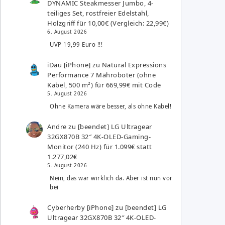
DYNAMIC Steakmesser Jumbo, 4-
teiliges Set, rostfreier Edelstahl,
Holzgriff für 10,00€ (Vergleich: 22,99€)
6. August 2026
UVP 19,99 Euro !!!
iDau [iPhone]
zu
Natural Expressions
Performance 7 Mähroboter (ohne
Kabel, 500 m²) für 669,99€ mit Code
5. August 2026
Ohne Kamera wäre besser, als ohne Kabel!
Andre
zu
[beendet] LG Ultragear
32GX870B 32″ 4K-OLED-Gaming-
Monitor (240 Hz) für 1.099€ statt
1.277,02€
5. August 2026
Nein, das war wirklich da. Aber ist nun vor
bei
Cyberherby [iPhone]
zu
[beendet] LG
Ultragear 32GX870B 32″ 4K-OLED-