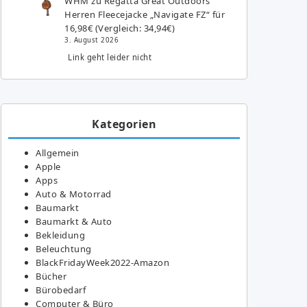
WHM
zu
Regatta Great Outdoors
Herren Fleecejacke „Navigate FZ“ für
16,98€ (Vergleich: 34,94€)
3. August 2026
Link geht leider nicht
Kategorien
Allgemein
Apple
Apps
Auto & Motorrad
Baumarkt
Baumarkt & Auto
Bekleidung
Beleuchtung
BlackFridayWeek2022-Amazon
Bücher
Bürobedarf
Computer & Büro