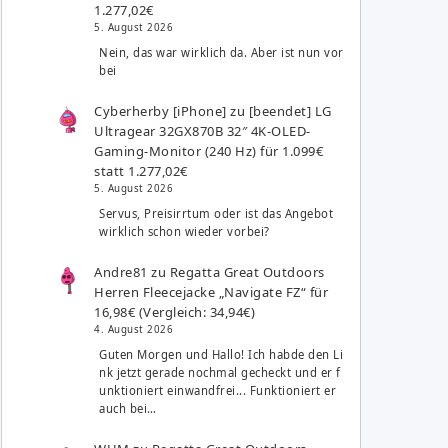
1.277,02€
5. August 2026
Nein, das war wirklich da. Aber ist nun vor
bei
Cyberherby [iPhone]
zu
[beendet] LG
Ultragear 32GX870B 32″ 4K-OLED-
Gaming-Monitor (240 Hz) für 1.099€
statt 1.277,02€
5. August 2026
Servus, Preisirrtum oder ist das Angebot
wirklich schon wieder vorbei?
Andre81
zu
Regatta Great Outdoors
Herren Fleecejacke „Navigate FZ“ für
16,98€ (Vergleich: 34,94€)
4. August 2026
Guten Morgen und Hallo! Ich habde den Li
nk jetzt gerade nochmal gecheckt und er f
unktioniert einwandfrei... Funktioniert er
auch bei…