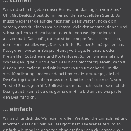
… schnell
Wir sind schnell, geben unser Bestes und das täglich von 8 bis 1
Uhr. Mit DealGott bist du immer auf dem aktuellsten Stand. Du
musst weder lange auf die nächsten Deals warten, noch dich
sorgen, dass du einen Deal verpasst. Viele der Rabattaktionen und
Schnäppchen sind befristetet oder binnen weniger Minuten
ausverkauft. Das heißt, du musst bei einigen Deals schnell sein,
denn sonst ist alles weg. Das ist oft der Fall bei Schnäppchen aus
Kategorien wie zum Beispiel Handyverträge, Finanzen, oder
Preisfehler, Gutscheine und Kostenloses. Sollten wir einmal nicht
schnell genug sein und einen Deal nicht rechtzeitig sehen, kannst
du den Deal melden und wir kümmern uns umgehend um die
Veröffentlichung. Bedenke dabei immer die 10% Regel, die bei
DealGott gilt und zudem muss der Händler seriös sein (z.B. von
Trusted Shops geprüft). Solltest du dir mal nicht sicher sein, ob der
Deal gut ist, kannst du uns gerne um Hilfe bitten und wie prüfen
den Deal für dich.
… einfach
Wir sind für dich da. Wir legen großen Wert auf die Einfachheit und
möchten, dass du Spaß bei Dealgott hast. Die Webseite wird so
einfach wie möglich gehalten ohne großen Schnick Schnack. Wir