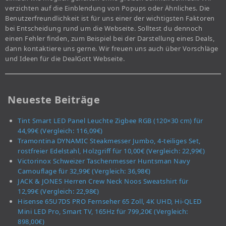
verzichten auf die Einblendung von Popups oder Ähnliches. Die
Benutzerfreundlichkeit ist für uns einer der wichtigsten Faktoren
bei Entscheidung rund um die Webseite. Solltest du dennoch
einen Fehler finden, zum Beispiel bei der Darstellung eines Deals,
dann kontaktiere uns gerne. Wir freuen uns auch über Vorschläge
und Ideen für die DealGott Webseite.
Neueste Beiträge
Tint Smart LED Panel Leuchte Zigbee RGB (120×30 cm) für
44,99€ (Vergleich: 116,09€)
Tramontina DYNAMIC Steakmesser Jumbo, 4-teiliges Set,
rostfreier Edelstahl, Holzgriff für 10,00€ (Vergleich: 22,99€)
Victorinox Schweizer Taschenmesser Huntsman Navy
Camouflage für 32,99€ (Vergleich: 36,98€)
JACK & JONES Herren Crew Neck Noos Sweatshirt für
12,99€ (Vergleich: 22,98€)
Hisense 65U7DS PRO Fernseher 65 Zoll, 4K UHD, Hi-QLED
Mini LED Pro, Smart TV, 165Hz für 799,20€ (Vergleich:
898,00€)