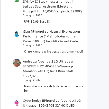
DYNAMIC Steakmesser Jumbo, 4-
teiliges Set, rostfreier Edelstahl,
Holzgriff für 10,00€ (Vergleich: 22,99€)
6. August 2026
UVP 19,99 Euro !!!
iDau [iPhone]
zu
Natural Expressions
Performance 7 Mähroboter (ohne
Kabel, 500 m²) für 669,99€ mit Code
5. August 2026
Ohne Kamera wäre besser, als ohne Kabel!
Andre
zu
[beendet] LG Ultragear
32GX870B 32″ 4K-OLED-Gaming-
Monitor (240 Hz) für 1.099€ statt
1.277,02€
5. August 2026
Nein, das war wirklich da. Aber ist nun vor
bei
Cyberherby [iPhone]
zu
[beendet] LG
Ultragear 32GX870B 32″ 4K-OLED-