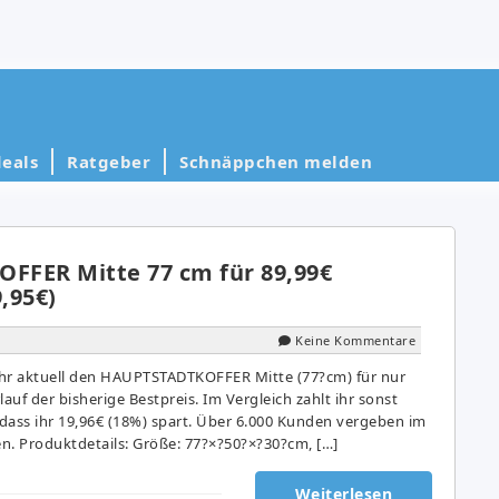
eals
Ratgeber
Schnäppchen melden
FER Mitte 77 cm für 89,99€
9,95€)
Keine Kommentare
r aktuell den HAUPTSTADTKOFFER Mitte (77?cm) für nur
rlauf der bisherige Bestpreis. Im Vergleich zahlt ihr sonst
dass ihr 19,96€ (18%) spart. Über 6.000 Kunden vergeben im
en. Produktdetails: Größe: 77?×?50?×?30?cm, […]
Weiterlesen