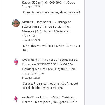
Kabel, 500 m²) für 669,99€ mit Code
5. August 2026
Ohne Kamera wäre besser, als ohne Kabel!
Andre
zu
[beendet] LG Ultragear
32GX870B 32″ 4K-OLED-Gaming-
Monitor (240 Hz) für 1.099€ statt
1.277,02€
5. August 2026
Nein, das war wirklich da. Aber ist nun vor
bei
Cyberherby [iPhone]
zu
[beendet] LG
Ultragear 32GX870B 32″ 4K-OLED-
Gaming-Monitor (240 Hz) für 1.099€
statt 1.277,02€
5. August 2026
Servus, Preisirrtum oder ist das Angebot
wirklich schon wieder vorbei?
Andre81
zu
Regatta Great Outdoors
Herren Fleecejacke „Navigate FZ“ für