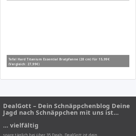
Tefal Hard Titanium Essential Bratpfanne (28 cm) für 15,99€
(Vergleich: 27,99€)
DealGott – Dein Schnäppchenblog Deine
Jagd nach Schnäppchen mit uns ist…
… vielfältig
spare täglich bei über 35 Deals. DealGott ist dein