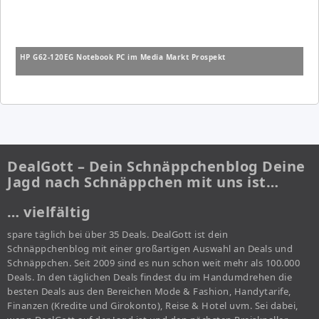
HP G62-120EG Notebook PC im Media Markt Prospekt
DealGott – Dein Schnäppchenblog Deine
Jagd nach Schnäppchen mit uns ist…
… vielfältig
spare täglich bei über 35 Deals. DealGott ist dein
Schnäppchenblog mit einer großartigen Auswahl an Deals und
Schnäppchen. Seit 2009 sind es nun schon weit mehr als 100.000
Deals. In den täglichen Deals findest du im Handumdrehen die
besten Deals aus den Bereichen Mode & Fashion, Handytarife,
Finanzen (Kredite und Girokonto), Reise & Hotel uvm. Sei dabei,