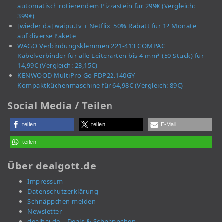
automatisch rotierendem Pizzastein für 299€ (Vergleich:
399€)
[wieder da] waipu.tv + Netflix: 50% Rabatt für 12 Monate
auf diverse Pakete
WAGO Verbindungsklemmen 221-413 COMPACT
Kabelverbinder für alle Leiterarten bis 4 mm² (50 Stück) für
14,99€ (Vergleich: 23,15€)
KENWOOD MultiPro Go FDP22.140GY
Kompaktküchenmaschine für 64,98€ (Vergleich: 89€)
Social Media / Teilen
teilen
teilen
E-Mail
teilen
Über dealgott.de
Impressum
Datenschutzerklärung
Schnäppchen melden
Newsletter
dealhai.de – Deals & Schnäppchen