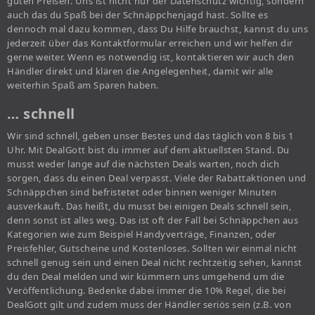
guten Preisen. Uns ist nicht nur der Datenschutz wichtig, sondern
auch das du Spaß bei der Schnäppchenjagd hast. Sollte es
dennoch mal dazu kommen, dass Du Hilfe brauchst, kannst du uns
jederzeit über das Kontaktformular erreichen und wir helfen dir
gerne weiter. Wenn es notwendig ist, kontaktieren wir auch den
Händler direkt und klären die Angelegenheit, damit wir alle
weiterhin Spaß am Sparen haben.
… schnell
Wir sind schnell, geben unser Bestes und das täglich von 8 bis 1
Uhr. Mit DealGott bist du immer auf dem aktuellsten Stand. Du
musst weder lange auf die nächsten Deals warten, noch dich
sorgen, dass du einen Deal verpasst. Viele der Rabattaktionen und
Schnäppchen sind befristetet oder binnen weniger Minuten
ausverkauft. Das heißt, du musst bei einigen Deals schnell sein,
denn sonst ist alles weg. Das ist oft der Fall bei Schnäppchen aus
Kategorien wie zum Beispiel Handyverträge, Finanzen, oder
Preisfehler, Gutscheine und Kostenloses. Sollten wir einmal nicht
schnell genug sein und einen Deal nicht rechtzeitig sehen, kannst
du den Deal melden und wir kümmern uns umgehend um die
Veröffentlichung. Bedenke dabei immer die 10% Regel, die bei
DealGott gilt und zudem muss der Händler seriös sein (z.B. von