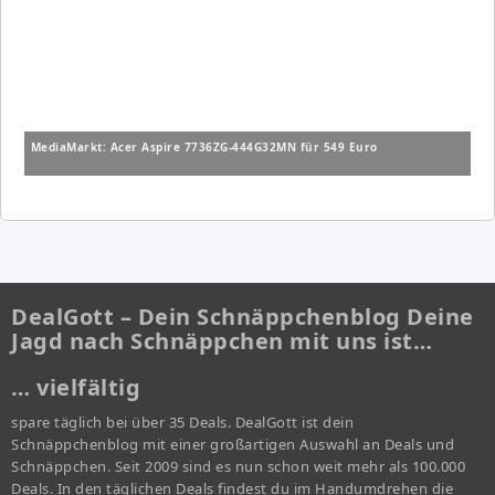
MediaMarkt: Acer Aspire 7736ZG-444G32MN für 549 Euro
DealGott – Dein Schnäppchenblog Deine
Jagd nach Schnäppchen mit uns ist…
… vielfältig
spare täglich bei über 35 Deals. DealGott ist dein
Schnäppchenblog mit einer großartigen Auswahl an Deals und
Schnäppchen. Seit 2009 sind es nun schon weit mehr als 100.000
Deals. In den täglichen Deals findest du im Handumdrehen die