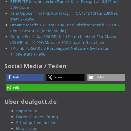
BEDELITE Kuscheldecke (Flanell, Karo-Design) ab 6,99€ mit
50%-Code
Tefal OptiGrill 4in1 XL Kontaktgrill (GC784D10) für 239,99€
statt 279,99€
Dreame Matrix 10 Ultra Saug- und Wischroboter für 799€ –
neuer Bestpreis (MediaMarkt)
Google Pixel 10a (128 GB) für 1€ + otelo Allnet Flat Classic
(50 GB) für 19,99€/Monat + 80€ Amazon-Gutschein
TP-Link TL-SG105 5-Port Gigabit Netzwerk-Switch für
14,69€ statt 17,90€
Social Media / Teilen
teilen
teilen
E-Mail
teilen
Über dealgott.de
Impressum
Datenschutzerklärung
Schnäppchen melden
Newsletter