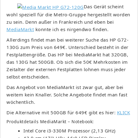
Das Gerät scheint
wohl speziell für die Metro-Gruppe hergestellt worden
zu sein. Denn außer in Frankreich und eben bei
MediaMarkt
konnte ich es nirgendwo finden.
Allerdings findet man bei weiterer Suche das HP G72-
130G zum Preis von 649€. Unterschied besteht in der
Festplattengröße. Das HP bei MediaMarkt hat 320GB,
das 130G hat 500GB. Ob sich die 50€ Mehrkosten im
Zeitalter der externen Festplatten lohnen muss jeder
selbst entscheiden.
Das Angebot von MediaMarkt ist zwar gut, aber bei
weitem kein Knaller. Solche Angebote findet man fast
wöchentlich.
Die Alternative mit 500GB für 649€ gibt es hier:
KLICK
Produktdetails MediaMarkt – Notebook:
Intel Core i3-330M Prozessor (2,13 GHz)
43,9 cm (17") HD+ 16:9 LED Display