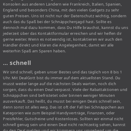
Konsolen aus anderen Ländern wie Frankreich, Italien, Spanien,
England und besonders China, mit den vielen Gadgets zu sehr
guten Preisen. Uns ist nicht nur der Datenschutz wichtig, sondern
auch das du Spaß bei der Schnäppchenjagd hast. Sollte es
dennoch mal dazu kommen, dass Du Hilfe brauchst, kannst du uns
jederzeit über das Kontaktformular erreichen und wir helfen dir
gerne weiter. Wenn es notwendig ist, kontaktieren wir auch den
Händler direkt und klären die Angelegenheit, damit wir alle
weiterhin Spaß am Sparen haben.
… schnell
Wir sind schnell, geben unser Bestes und das täglich von 8 bis 1
Uhr. Mit DealGott bist du immer auf dem aktuellsten Stand. Du
musst weder lange auf die nächsten Deals warten, noch dich
sorgen, dass du einen Deal verpasst. Viele der Rabattaktionen und
Schnäppchen sind befristetet oder binnen weniger Minuten
ausverkauft. Das heißt, du musst bei einigen Deals schnell sein,
denn sonst ist alles weg. Das ist oft der Fall bei Schnäppchen aus
Kategorien wie zum Beispiel Handyverträge, Finanzen, oder
Preisfehler, Gutscheine und Kostenloses. Sollten wir einmal nicht
schnell genug sein und einen Deal nicht rechtzeitig sehen, kannst
du den Deal melden und wir kümmern uns umgehend um die