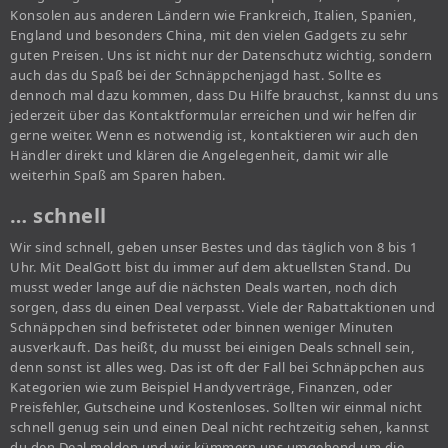
Konsolen aus anderen Ländern wie Frankreich, Italien, Spanien,
England und besonders China, mit den vielen Gadgets zu sehr
guten Preisen. Uns ist nicht nur der Datenschutz wichtig, sondern
auch das du Spaß bei der Schnäppchenjagd hast. Sollte es
dennoch mal dazu kommen, dass Du Hilfe brauchst, kannst du uns
jederzeit über das Kontaktformular erreichen und wir helfen dir
gerne weiter. Wenn es notwendig ist, kontaktieren wir auch den
Händler direkt und klären die Angelegenheit, damit wir alle
weiterhin Spaß am Sparen haben.
… schnell
Wir sind schnell, geben unser Bestes und das täglich von 8 bis 1
Uhr. Mit DealGott bist du immer auf dem aktuellsten Stand. Du
musst weder lange auf die nächsten Deals warten, noch dich
sorgen, dass du einen Deal verpasst. Viele der Rabattaktionen und
Schnäppchen sind befristetet oder binnen weniger Minuten
ausverkauft. Das heißt, du musst bei einigen Deals schnell sein,
denn sonst ist alles weg. Das ist oft der Fall bei Schnäppchen aus
Kategorien wie zum Beispiel Handyverträge, Finanzen, oder
Preisfehler, Gutscheine und Kostenloses. Sollten wir einmal nicht
schnell genug sein und einen Deal nicht rechtzeitig sehen, kannst
du den Deal melden und wir kümmern uns umgehend um die