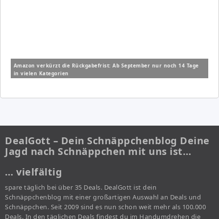
Amazon verkürzt die Rückgabefrist: Ab September nur noch 14 Tage
in vielen Kategorien
DealGott – Dein Schnäppchenblog Deine
Jagd nach Schnäppchen mit uns ist…
… vielfältig
spare täglich bei über 35 Deals. DealGott ist dein
Schnäppchenblog mit einer großartigen Auswahl an Deals und
Schnäppchen. Seit 2009 sind es nun schon weit mehr als 100.000
Deals. In den täglichen Deals findest du im Handumdrehen die