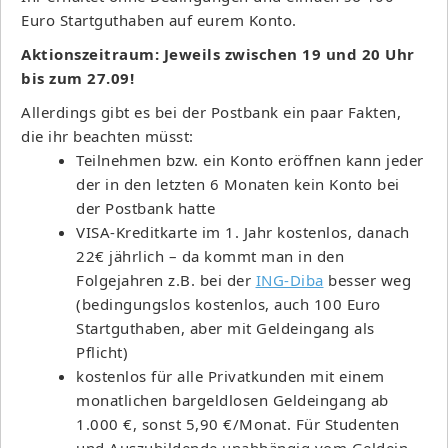
Euro Startguthaben auf eurem Konto.
Aktionszeitraum: Jeweils zwischen 19 und 20 Uhr
bis zum 27.09!
Allerdings gibt es bei der Postbank ein paar Fakten,
die ihr beachten müsst:
Teilnehmen bzw. ein Konto eröffnen kann jeder
der in den letzten 6 Monaten kein Konto bei
der Postbank hatte
VISA-Kreditkarte im 1. Jahr kostenlos, danach
22€ jährlich – da kommt man in den
Folgejahren z.B. bei der
ING-Diba
besser weg
(bedingungslos kostenlos, auch 100 Euro
Startguthaben, aber mit Geldeingang als
Pflicht)
kostenlos für alle Privat­kunden mit einem
monat­lichen bar­geld­losen Geld­eingang ab
1.000 €, sonst 5,90 €/Monat. Für Studenten
und Aus­zu­bildende unab­hängig vom Geld­ein­