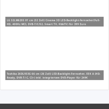
LG 32LM620S 81 cm (32 Zoll) Cinema 3D LED-Backlight-Fernseher(Full-
HD, 400Hz MCI, DVB-T/C/S2, Smart TV, HbbTV) für 399 Euro
Toshiba 26DL933G 66 cm (26 Zoll) LED-Backlight-Fernseher, EEK A (HD-
Ready, DVB-T/-C, CI+) inkl. integriertem DVD-Player für 249€