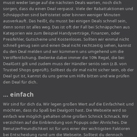
musst weder lange auf die nächsten Deals warten, noch dich
sorgen, dass du einen Deal verpasst. Viele der Rabattaktionen und
Schnäppchen sind befristetet oder binnen weniger Minuten
ausverkauft. Das heißt, du musst bei einigen Deals schnell sein,
denn sonst ist alles weg. Das ist oft der Fall bei Schnäppchen aus
Kategorien wie zum Beispiel Handyverträge, Finanzen, oder
Preisfehler, Gutscheine und Kostenloses. Sollten wir einmal nicht
schnell genug sein und einen Deal nicht rechtzeitig sehen, kannst
du den Deal melden und wir kümmern uns umgehend um die
Veröffentlichung. Bedenke dabei immer die 10% Regel, die bei
DealGott gilt und zudem muss der Händler seriös sein (z.B. von
Trusted Shops geprüft). Solltest du dir mal nicht sicher sein, ob der
Deal gut ist, kannst du uns gerne um Hilfe bitten und wie prüfen
den Deal für dich.
… einfach
Wir sind für dich da. Wir legen großen Wert auf die Einfachheit und
möchten, dass du Spaß bei Dealgott hast. Die Webseite wird so
einfach wie möglich gehalten ohne großen Schnick Schnack. Wir
verzichten auf die Einblendung von Popups oder Ähnliches. Die
Benutzerfreundlichkeit ist für uns einer der wichtigsten Faktoren
bei Entscheidung rund um die Webseite. Solltest du dennoch