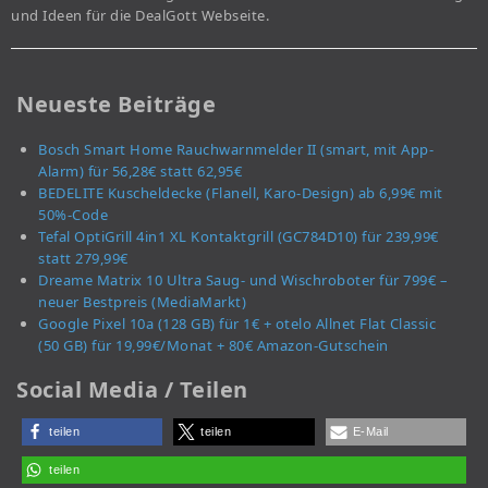
und Ideen für die DealGott Webseite.
Neueste Beiträge
Bosch Smart Home Rauchwarnmelder II (smart, mit App-
Alarm) für 56,28€ statt 62,95€
BEDELITE Kuscheldecke (Flanell, Karo-Design) ab 6,99€ mit
50%-Code
Tefal OptiGrill 4in1 XL Kontaktgrill (GC784D10) für 239,99€
statt 279,99€
Dreame Matrix 10 Ultra Saug- und Wischroboter für 799€ –
neuer Bestpreis (MediaMarkt)
Google Pixel 10a (128 GB) für 1€ + otelo Allnet Flat Classic
(50 GB) für 19,99€/Monat + 80€ Amazon-Gutschein
Social Media / Teilen
teilen
teilen
E-Mail
teilen