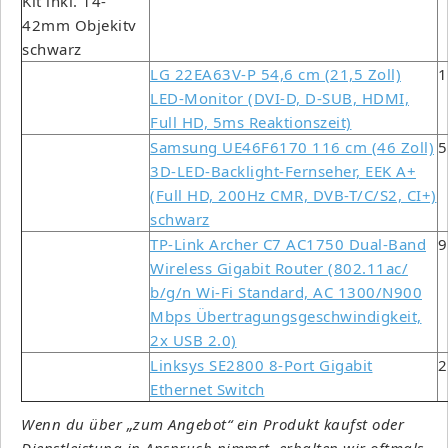
LG 22EA63V-P 54,6 cm (21,5 Zoll)
1
LED-Monitor (DVI-D, D-SUB, HDMI,
Full HD, 5ms Reaktionszeit)
Samsung UE46F6170 116 cm (46 Zoll)
5
3D-LED-Backlight-Fernseher, EEK A+
(Full HD, 200Hz CMR, DVB-T/C/S2, CI+)
schwarz
TP-Link Archer C7 AC1750 Dual-Band
9
Wireless Gigabit Router (802.11ac/
b/g/n Wi-Fi Standard, AC 1300/N900
Mbps Übertragungsgeschwindigkeit,
2x USB 2.0)
Linksys SE2800 8-Port Gigabit
2
Ethernet Switch
Wenn du über „zum Angebot“ ein Produkt kaufst oder
Dienstleistung in Anspruch nimmst, erhalten wir oftmals