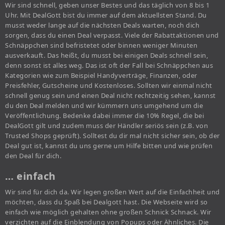
Wir sind schnell, geben unser Bestes und das täglich von 8 bis 1
Uhr. Mit DealGott bist du immer auf dem aktuellsten Stand. Du
musst weder lange auf die nächsten Deals warten, noch dich
sorgen, dass du einen Deal verpasst. Viele der Rabattaktionen und
Schnäppchen sind befristetet oder binnen weniger Minuten
ausverkauft. Das heißt, du musst bei einigen Deals schnell sein,
denn sonst ist alles weg. Das ist oft der Fall bei Schnäppchen aus
Kategorien wie zum Beispiel Handyverträge, Finanzen, oder
Preisfehler, Gutscheine und Kostenloses. Sollten wir einmal nicht
schnell genug sein und einen Deal nicht rechtzeitig sehen, kannst
du den Deal melden und wir kümmern uns umgehend um die
Veröffentlichung. Bedenke dabei immer die 10% Regel, die bei
DealGott gilt und zudem muss der Händler seriös sein (z.B. von
Trusted Shops geprüft). Solltest du dir mal nicht sicher sein, ob der
Deal gut ist, kannst du uns gerne um Hilfe bitten und wie prüfen
den Deal für dich.
… einfach
Wir sind für dich da. Wir legen großen Wert auf die Einfachheit und
möchten, dass du Spaß bei Dealgott hast. Die Webseite wird so
einfach wie möglich gehalten ohne großen Schnick Schnack. Wir
verzichten auf die Einblendung von Popups oder Ähnliches. Die