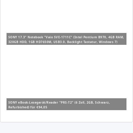
SONY 17.3" Notebook "Vaio SVE-1711C" (Intel Pentium B970, 4GB RAM,
320GB HDD, 1GB HD7650M, USB3.0, Backlight Tastatur, Windows 7)
(Refurbished) für €399.-
SONY eBook-Lesegerät/Reader "PRS-T2" (6 Zoll, 2GB, Schwarz,
Refurbished) für €94,05