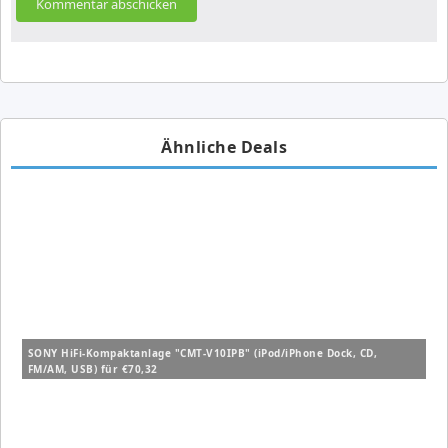
Ähnliche Deals
SONY HiFi-Kompaktanlage "CMT-V10IPB" (iPod/iPhone Dock, CD,
FM/AM, USB) für €70,32