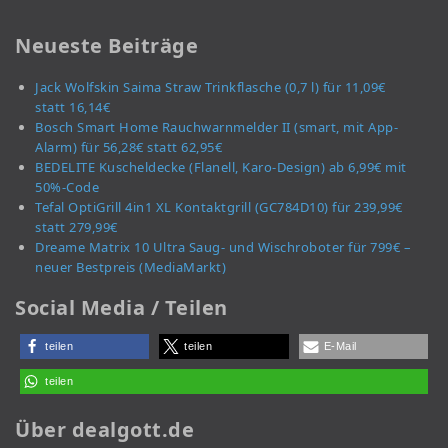
Neueste Beiträge
Jack Wolfskin Saima Straw Trinkflasche (0,7 l) für 11,09€
statt 16,14€
Bosch Smart Home Rauchwarnmelder II (smart, mit App-
Alarm) für 56,28€ statt 62,95€
BEDELITE Kuscheldecke (Flanell, Karo-Design) ab 6,99€ mit
50%-Code
Tefal OptiGrill 4in1 XL Kontaktgrill (GC784D10) für 239,99€
statt 279,99€
Dreame Matrix 10 Ultra Saug- und Wischroboter für 799€ –
neuer Bestpreis (MediaMarkt)
Social Media / Teilen
teilen
teilen
E-Mail
teilen
Über dealgott.de