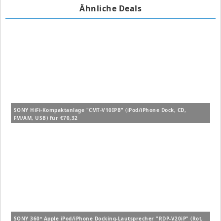
Ähnliche Deals
SONY HiFi-Kompaktanlage "CMT-V10IPB" (iPod/iPhone Dock, CD,
FM/AM, USB) für €70,32
SONY 360° Apple iPod/iPhone Docking-Lautsprecher "RDP-V20iP" (Rot,