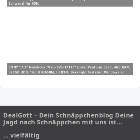
Schwarz) für €59.-
SONY 17.3" Notebook "Vaio SVE-1711C" (Intel Pentium B970, 4GB RAM,
320GB HDD, 1GB HD7650M, USB3.0, Backlight Tastatur, Windows 7)
(Refurbished) für €399.-
DealGott – Dein Schnäppchenblog Deine
Jagd nach Schnäppchen mit uns ist…
… vielfältig