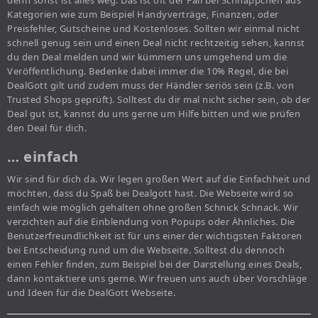
denn sonst ist alles weg. Das ist oft der Fall bei Schnäppchen aus
Kategorien wie zum Beispiel Handyverträge, Finanzen, oder
Preisfehler, Gutscheine und Kostenloses. Sollten wir einmal nicht
schnell genug sein und einen Deal nicht rechtzeitig sehen, kannst
du den Deal melden und wir kümmern uns umgehend um die
Veröffentlichung. Bedenke dabei immer die 10% Regel, die bei
DealGott gilt und zudem muss der Händler seriös sein (z.B. von
Trusted Shops geprüft). Solltest du dir mal nicht sicher sein, ob der
Deal gut ist, kannst du uns gerne um Hilfe bitten und wie prüfen
den Deal für dich.
… einfach
Wir sind für dich da. Wir legen großen Wert auf die Einfachheit und
möchten, dass du Spaß bei Dealgott hast. Die Webseite wird so
einfach wie möglich gehalten ohne großen Schnick Schnack. Wir
verzichten auf die Einblendung von Popups oder Ähnliches. Die
Benutzerfreundlichkeit ist für uns einer der wichtigsten Faktoren
bei Entscheidung rund um die Webseite. Solltest du dennoch
einen Fehler finden, zum Beispiel bei der Darstellung eines Deals,
dann kontaktiere uns gerne. Wir freuen uns auch über Vorschläge
und Ideen für die DealGott Webseite.