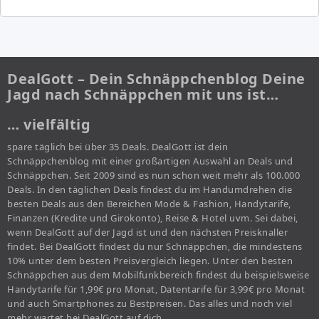
DealGott – Dein Schnäppchenblog Deine
Jagd nach Schnäppchen mit uns ist…
… vielfältig
spare täglich bei über 35 Deals. DealGott ist dein
Schnäppchenblog mit einer großartigen Auswahl an Deals und
Schnäppchen. Seit 2009 sind es nun schon weit mehr als 100.000
Deals. In den täglichen Deals findest du im Handumdrehen die
besten Deals aus den Bereichen Mode & Fashion, Handytarife,
Finanzen (Kredite und Girokonto), Reise & Hotel uvm. Sei dabei,
wenn DealGott auf der Jagd ist und den nächsten Preisknaller
findet. Bei DealGott findest du nur Schnäppchen, die mindestens
10% unter dem besten Preisvergleich liegen. Unter den besten
Schnäppchen aus dem Mobilfunkbereich findest du beispielsweise
Handytarife für 1,99€ pro Monat, Datentarife für 3,99€ pro Monat
und auch Smartphones zu Bestpreisen. Das alles und noch viel
mehr wartet bei DealGott auf dich.