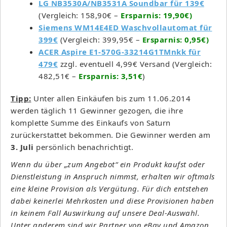
LG NB3530A/NB3531A Soundbar für 139€
(Vergleich: 158,90€ –
Ersparnis: 19,90€)
Sie­mens WM14E4ED Wasch­voll­au­to­mat für
399€
(Vergleich: 399,95€ –
Ersparnis: 0,95€)
ACER Aspire E1-570G-33214G1TMnkk für
479€
zzgl. eventuell 4,99€ Versand (Vergleich:
482,51€ –
Ersparnis: 3,51€
)
Tipp:
Unter allen Einkäufen bis zum 11.06.2014
werden täglich 11 Gewinner gezogen, die ihre
komplette Summe des Einkaufs von Saturn
zurückerstattet bekommen. Die Gewinner werden am
3. Juli
persönlich benachrichtigt.
Wenn du über „zum Angebot“ ein Produkt kaufst oder
Dienstleistung in Anspruch nimmst, erhalten wir oftmals
eine kleine Provision als Vergütung. Für dich entstehen
dabei keinerlei Mehrkosten und diese Provisionen haben
in keinem Fall Auswirkung auf unsere Deal-Auswahl.
Unter anderem sind wir Partner von eBay und Amazon.