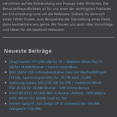
verzichten auf die Einblendung von Popups oder Ähnliches. Die
Benutzerfreundlichkeit ist für uns einer der wichtigsten Faktoren
bei Entscheidung rund um die Webseite. Solltest du dennoch
einen Fehler finden, zum Beispiel bei der Darstellung eines Deals,
dann kontaktiere uns gerne. Wir freuen uns auch über Vorschläge
und Ideen für die DealGott Webseite.
Neueste Beiträge
[Top] Xiaomi 17T (256 GB) für 1€ + Telekom Allnet Flat 15
GB für 14,99€/Monat + Xiaomi Soundbox
BGS 35814 VDE-Schraubendreher-Satz mit Wechselklingen
(13-tlg., Spannungsprüfer) für 19,79€ statt 25,69€
Samsung Galaxy S26 (256 GB) für 99€ + Vodafone Allnet
Flat 20 GB für 24,98€/Monat + 80€ Online-Bonus
ASUS RT-AX52 AX1800 WiFi-6-Router (AiMesh, 1800 Mbit/s,
VPN, WPA3) für 29,99€ statt 42,70€
Enders Gasgrill „San Diego UP 3“ (schwarz) für 109,99€
(Vergleich: 129,99€)