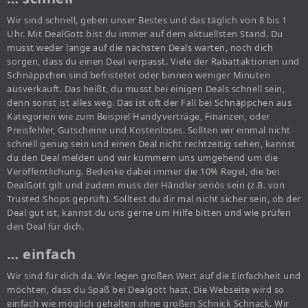
Wir sind schnell, geben unser Bestes und das täglich von 8 bis 1
Uhr. Mit DealGott bist du immer auf dem aktuellsten Stand. Du
musst weder lange auf die nächsten Deals warten, noch dich
sorgen, dass du einen Deal verpasst. Viele der Rabattaktionen und
Schnäppchen sind befristetet oder binnen weniger Minuten
ausverkauft. Das heißt, du musst bei einigen Deals schnell sein,
denn sonst ist alles weg. Das ist oft der Fall bei Schnäppchen aus
Kategorien wie zum Beispiel Handyverträge, Finanzen, oder
Preisfehler, Gutscheine und Kostenloses. Sollten wir einmal nicht
schnell genug sein und einen Deal nicht rechtzeitig sehen, kannst
du den Deal melden und wir kümmern uns umgehend um die
Veröffentlichung. Bedenke dabei immer die 10% Regel, die bei
DealGott gilt und zudem muss der Händler seriös sein (z.B. von
Trusted Shops geprüft). Solltest du dir mal nicht sicher sein, ob der
Deal gut ist, kannst du uns gerne um Hilfe bitten und wie prüfen
den Deal für dich.
… einfach
Wir sind für dich da. Wir legen großen Wert auf die Einfachheit und
möchten, dass du Spaß bei Dealgott hast. Die Webseite wird so
einfach wie möglich gehalten ohne großen Schnick Schnack. Wir