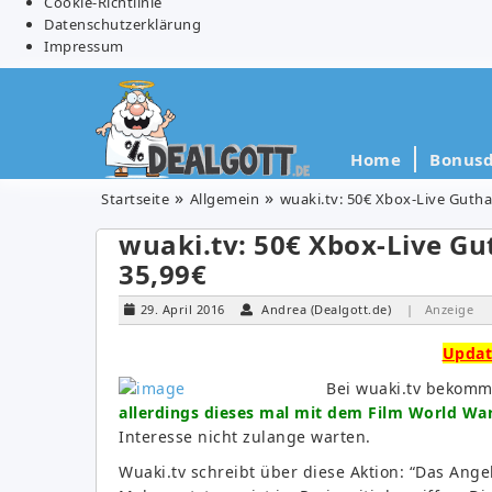
Cookie-Richtlinie
Datenschutzerklärung
Impressum
Home
Bonusd
Startseite
Allgemein
wuaki.tv: 50€ Xbox-Live Gutha
wuaki.tv: 50€ Xbox-Live Gu
35,99€
29. April 2016
Andrea (Dealgott.de)
| Anzeige
Updat
Bei wuaki.tv bekomm
allerdings dieses mal mit dem Film World War
Interesse nicht zulange warten.
Wuaki.tv schreibt über diese Aktion: “Das Angeb