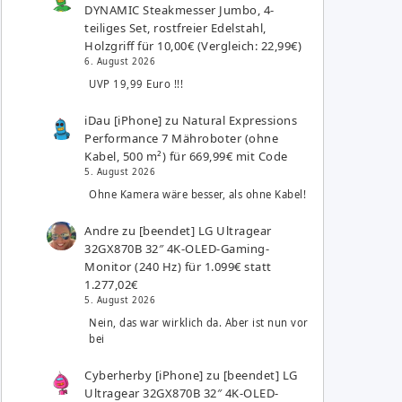
DYNAMIC Steakmesser Jumbo, 4-
teiliges Set, rostfreier Edelstahl,
Holzgriff für 10,00€ (Vergleich: 22,99€)
6. August 2026
UVP 19,99 Euro !!!
iDau [iPhone]
zu
Natural Expressions
Performance 7 Mähroboter (ohne
Kabel, 500 m²) für 669,99€ mit Code
5. August 2026
Ohne Kamera wäre besser, als ohne Kabel!
Andre
zu
[beendet] LG Ultragear
32GX870B 32″ 4K-OLED-Gaming-
Monitor (240 Hz) für 1.099€ statt
1.277,02€
5. August 2026
Nein, das war wirklich da. Aber ist nun vor
bei
Cyberherby [iPhone]
zu
[beendet] LG
Ultragear 32GX870B 32″ 4K-OLED-