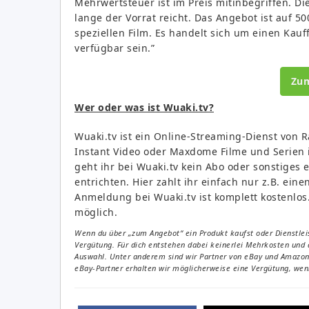
Mehrwertsteuer ist im Preis mitinbegriffen. Di
lange der Vorrat reicht. Das Angebot ist auf 5
speziellen Film. Es handelt sich um einen Kauf
verfügbar sein.”
Zu
Wer oder was ist Wuaki.tv?
Wuaki.tv ist ein Online-Streaming-Dienst von R
Instant Video oder Maxdome Filme und Serien i
geht ihr bei Wuaki.tv kein Abo oder sonstiges
entrichten. Hier zahlt ihr einfach nur z.B. ein
Anmeldung bei Wuaki.tv ist komplett kostenlos.
möglich.
Wenn du über „zum Angebot“ ein Produkt kaufst oder Dienstleis
Vergütung. Für dich entstehen dabei keinerlei Mehrkosten und 
Auswahl. Unter anderem sind wir Partner von eBay und Amazon. 
eBay-Partner erhalten wir möglicherweise eine Vergütung, wenn