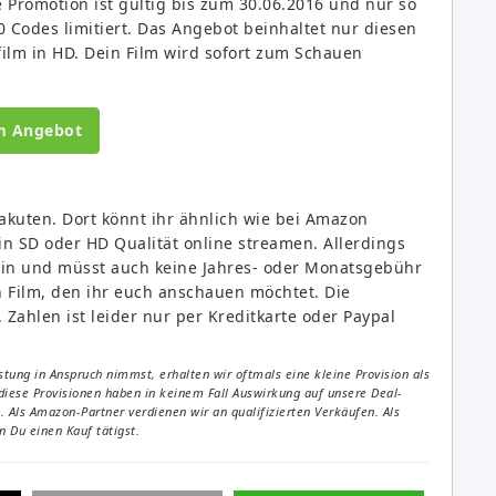
e Promotion ist gültig bis zum 30.06.2016 und nur so
00 Codes limitiert. Das Angebot beinhaltet nur diesen
film in HD. Dein Film wird sofort zum Schauen
m Angebot
akuten. Dort könnt ihr ähnlich wie bei Amazon
n SD oder HD Qualität online streamen. Allerdings
 ein und müsst auch keine Jahres- oder Monatsgebühr
en Film, den ihr euch anschauen möchtet. Die
 Zahlen ist leider nur per Kreditkarte oder Paypal
tung in Anspruch nimmst, erhalten wir oftmals eine kleine Provision als
diese Provisionen haben in keinem Fall Auswirkung auf unsere Deal-
Als Amazon-Partner verdienen wir an qualifizierten Verkäufen. Als
 Du einen Kauf tätigst.