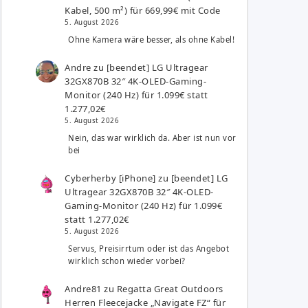
Kabel, 500 m²) für 669,99€ mit Code
5. August 2026
Ohne Kamera wäre besser, als ohne Kabel!
Andre
zu
[beendet] LG Ultragear
32GX870B 32″ 4K-OLED-Gaming-
Monitor (240 Hz) für 1.099€ statt
1.277,02€
5. August 2026
Nein, das war wirklich da. Aber ist nun vor
bei
Cyberherby [iPhone]
zu
[beendet] LG
Ultragear 32GX870B 32″ 4K-OLED-
Gaming-Monitor (240 Hz) für 1.099€
statt 1.277,02€
5. August 2026
Servus, Preisirrtum oder ist das Angebot
wirklich schon wieder vorbei?
Andre81
zu
Regatta Great Outdoors
Herren Fleecejacke „Navigate FZ“ für