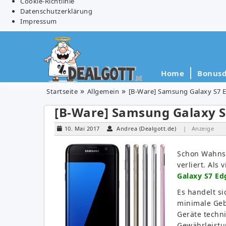
Cookie-Richtlinie
Datenschutzerklärung
Impressum
Home
Bonusd
Startseite
Allgemein
[B-Ware] Samsung Galaxy S7 Ed
[B-Ware] Samsung Galaxy S7
10. Mai 2017
Andrea (Dealgott.de)
| Anzeige
Schon Wahnsi
verliert. Als
Galaxy S7 Edg
Es handelt si
minimale Geb
Geräte techn
Gewährleistu