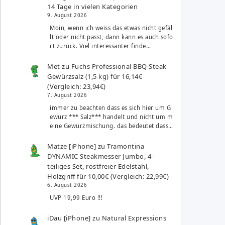
14 Tage in vielen Kategorien
9. August 2026
Moin, wenn ich weiss das etwas nicht gefäl
lt oder nicht passt, dann kann es auch sofo
rt zurück. Viel interessanter finde…
Met
zu
Fuchs Professional BBQ Steak
Gewürzsalz (1,5 kg) für 16,14€
(Vergleich: 23,94€)
7. August 2026
immer zu beachten dass es sich hier um G
ewürz *** Salz*** handelt und nicht um m
eine Gewürzmischung. das bedeutet dass…
Matze [iPhone]
zu
Tramontina
DYNAMIC Steakmesser Jumbo, 4-
teiliges Set, rostfreier Edelstahl,
Holzgriff für 10,00€ (Vergleich: 22,99€)
6. August 2026
UVP 19,99 Euro !!!
iDau [iPhone]
zu
Natural Expressions