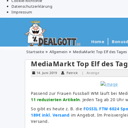
Cookie-Richtlinie
Datenschutzerklärung
Impressum
Home
Bonusd
Startseite
Allgemein
MediaMarkt Top Elf des Tage
MediaMarkt Top Elf des Ta
14. Juni 2019
Patrick
| Anzeige
Passend zur Frauen Fussball WM läuft bei Medi
11 reduzierten Artikeln
. Jeden Tag ab 20 Uhr 
So gibt es heute z. B. die
FOSSIL FTW 6024 Spo
189€ inkl. Versand
im Angebot. Im Preisverglei
Versand.