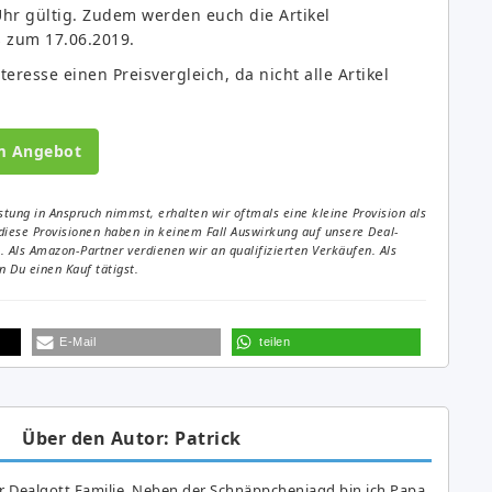
Uhr gültig. Zudem werden euch die Artikel
is zum 17.06.2019.
eresse einen Preisvergleich, da nicht alle Artikel
m Angebot
tung in Anspruch nimmst, erhalten wir oftmals eine kleine Provision als
diese Provisionen haben in keinem Fall Auswirkung auf unsere Deal-
Als Amazon-Partner verdienen wir an qualifizierten Verkäufen. Als
 Du einen Kauf tätigst.
E-Mail
teilen
Über den Autor: Patrick
r Dealgott Familie. Neben der Schnäppchenjagd bin ich Papa