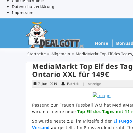
Cookie-Richtlinie
Datenschutzerklärung
Impressum
Home
Bonusd
Startseite
Allgemein
MediaMarkt Top Elf des Tages, 
MediaMarkt Top Elf des Tage
Ontario XXL für 149€
7. Juni 2019
Patrick
| Anzeige
Passend zur Frauen Fussball WM hat MediaMark
wird euch eine neue
Top Elf des Tages mit 11 
So wurde heute z.B. im Mittelfeld der
El Fuego
Versand
aufgestellt
. Im Preisvergleich zahlt Ih