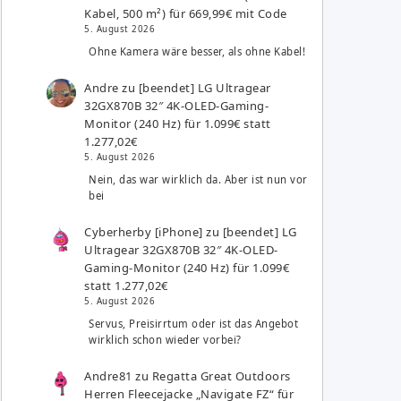
Kabel, 500 m²) für 669,99€ mit Code
5. August 2026
Ohne Kamera wäre besser, als ohne Kabel!
Andre
zu
[beendet] LG Ultragear
32GX870B 32″ 4K-OLED-Gaming-
Monitor (240 Hz) für 1.099€ statt
1.277,02€
5. August 2026
Nein, das war wirklich da. Aber ist nun vor
bei
Cyberherby [iPhone]
zu
[beendet] LG
Ultragear 32GX870B 32″ 4K-OLED-
Gaming-Monitor (240 Hz) für 1.099€
statt 1.277,02€
5. August 2026
Servus, Preisirrtum oder ist das Angebot
wirklich schon wieder vorbei?
Andre81
zu
Regatta Great Outdoors
Herren Fleecejacke „Navigate FZ“ für