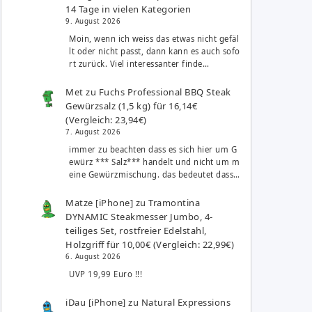
14 Tage in vielen Kategorien
9. August 2026
Moin, wenn ich weiss das etwas nicht gefäl
lt oder nicht passt, dann kann es auch sofo
rt zurück. Viel interessanter finde…
Met
zu
Fuchs Professional BBQ Steak
Gewürzsalz (1,5 kg) für 16,14€
(Vergleich: 23,94€)
7. August 2026
immer zu beachten dass es sich hier um G
ewürz *** Salz*** handelt und nicht um m
eine Gewürzmischung. das bedeutet dass…
Matze [iPhone]
zu
Tramontina
DYNAMIC Steakmesser Jumbo, 4-
teiliges Set, rostfreier Edelstahl,
Holzgriff für 10,00€ (Vergleich: 22,99€)
6. August 2026
UVP 19,99 Euro !!!
iDau [iPhone]
zu
Natural Expressions