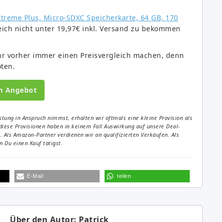
treme Plus, Micro-SDXC Speicherkarte, 64 GB, 170
eich nicht unter 19,97€ inkl. Versand zu bekommen
t ihr vorher immer einen Preisvergleich machen, denn
oten.
m Angebot
tung in Anspruch nimmst, erhalten wir oftmals eine kleine Provision als
diese Provisionen haben in keinem Fall Auswirkung auf unsere Deal-
Als Amazon-Partner verdienen wir an qualifizierten Verkäufen. Als
 Du einen Kauf tätigst.
E-Mail
teilen
Über den Autor: Patrick