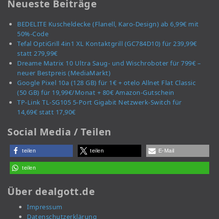
Neueste Beiträge
BEDELITE Kuscheldecke (Flanell, Karo-Design) ab 6,99€ mit
50%-Code
Tefal OptiGrill 4in1 XL Kontaktgrill (GC784D10) für 239,99€
statt 279,99€
Dreame Matrix 10 Ultra Saug- und Wischroboter für 799€ –
neuer Bestpreis (MediaMarkt)
Google Pixel 10a (128 GB) für 1€ + otelo Allnet Flat Classic
(50 GB) für 19,99€/Monat + 80€ Amazon-Gutschein
TP-Link TL-SG105 5-Port Gigabit Netzwerk-Switch für
14,69€ statt 17,90€
Social Media / Teilen
teilen
teilen
E-Mail
teilen
Über dealgott.de
Impressum
Datenschutzerklärung