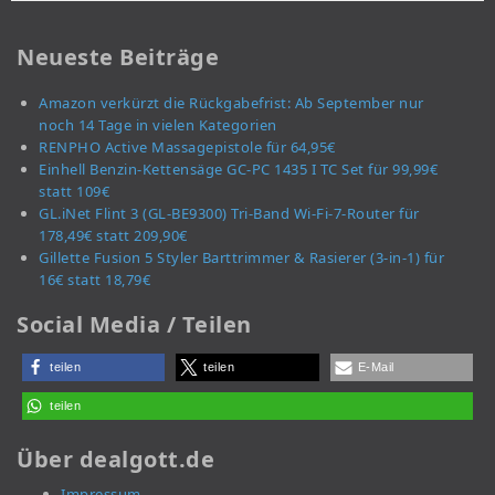
Neueste Beiträge
Amazon verkürzt die Rückgabefrist: Ab September nur
noch 14 Tage in vielen Kategorien
RENPHO Active Massagepistole für 64,95€
Einhell Benzin-Kettensäge GC-PC 1435 I TC Set für 99,99€
statt 109€
GL.iNet Flint 3 (GL-BE9300) Tri-Band Wi-Fi-7-Router für
178,49€ statt 209,90€
Gillette Fusion 5 Styler Barttrimmer & Rasierer (3-in-1) für
16€ statt 18,79€
Social Media / Teilen
teilen
teilen
E-Mail
teilen
Über dealgott.de
Impressum