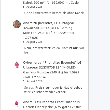
Kabel, 500 m²) für 669,99€ mit Code
5. August 2026
Ohne Kamera wäre besser, als ohne Kabel!
Andre
zu
[beendet] LG Ultragear
32GX870B 32″ 4K-OLED-Gaming-
Monitor (240 Hz) für 1.099€ statt
1.277,02€
5. August 2026
Nein, das war wirklich da. Aber ist nun vor
bei
Cyberherby [iPhone]
zu
[beendet] LG
Ultragear 32GX870B 32″ 4K-OLED-
Gaming-Monitor (240 Hz) für 1.099€
statt 1.277,02€
5. August 2026
Servus, Preisirrtum oder ist das Angebot
wirklich schon wieder vorbei?
Andre81
zu
Regatta Great Outdoors
Herren Fleecejacke „Navigate FZ“ für