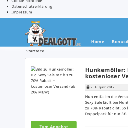
Cookie-Richtlinie
Datenschutzerklärung
Impressum
Home
Bonusd
Startseite
Hunkemöller: B
kostenloser V
2. August 2017
Nun entfallen die Vers
Sexy Sale läuft bei Hun
zu 70% Rabatt gibt. So
Doppelpack für nur 3€.
Zum Angebot