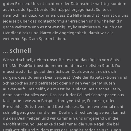
guten Preisen. Uns ist nicht nur der Datenschutz wichtig, sondern
auch das du Spaß bei der Schnäppchenjagd hast. Sollte es
dennoch mal dazu kommen, dass Du Hilfe brauchst, kannst du uns
jederzeit über das Kontaktformular erreichen und wir helfen dir
gerne weiter. Wenn es notwendig ist, kontaktieren wir auch den
Händler direkt und klären die Angelegenheit, damit wir alle
weiterhin Spaß am Sparen haben.
… schnell
Wir sind schnell, geben unser Bestes und das täglich von 8 bis 1
Uhr. Mit DealGott bist du immer auf dem aktuellsten Stand. Du
musst weder lange auf die nächsten Deals warten, noch dich
sorgen, dass du einen Deal verpasst. Viele der Rabattaktionen und
Schnäppchen sind befristetet oder binnen weniger Minuten
ausverkauft. Das heißt, du musst bei einigen Deals schnell sein,
denn sonst ist alles weg. Das ist oft der Fall bei Schnäppchen aus
Kategorien wie zum Beispiel Handyverträge, Finanzen, oder
Preisfehler, Gutscheine und Kostenloses. Sollten wir einmal nicht
schnell genug sein und einen Deal nicht rechtzeitig sehen, kannst
du den Deal melden und wir kümmern uns umgehend um die
Veröffentlichung. Bedenke dabei immer die 10% Regel, die bei
DealGott gilt und zudem muss der Händler seriös sein (z.B. von