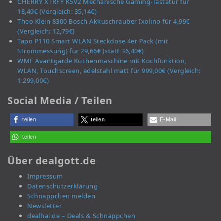
CHERRY XTRFY K5V2 Mechanische Gaming-Tastatur für
18,49€ (Vergleich: 35,14€)
Theo Klein 8300 Bosch Akkuschrauber Ixolino für 4,99€
(Vergleich: 12,79€)
Tapo P110 Smart WLAN Steckdose 4er Pack (mit
Strommessung) für 29,66€ (statt 36,40€)
WMF Avantgarde Küchenmaschine mit Kochfunktion,
WLAN, Touchscreen, edelstahl matt für 999,00€ (Vergleich:
1.299,00€)
Social Media / Teilen
teilen
teilen
E-Mail
teilen
Über dealgott.de
Impressum
Datenschutzerklärung
Schnäppchen melden
Newsletter
dealhai.de – Deals & Schnäppchen