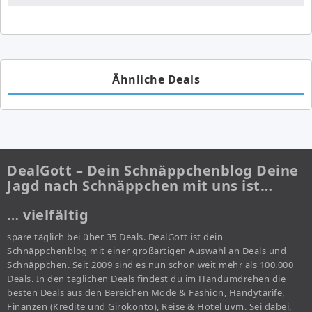
Ähnliche Deals
DealGott – Dein Schnäppchenblog Deine
Jagd nach Schnäppchen mit uns ist…
… vielfältig
spare täglich bei über 35 Deals. DealGott ist dein
Schnäppchenblog mit einer großartigen Auswahl an Deals und
Schnäppchen. Seit 2009 sind es nun schon weit mehr als 100.000
Deals. In den täglichen Deals findest du im Handumdrehen die
besten Deals aus den Bereichen Mode & Fashion, Handytarife,
Finanzen (Kredite und Girokonto), Reise & Hotel uvm. Sei dabei,